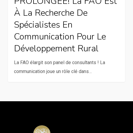
PROLONGÉE! La FAO Est
La
À La Recherche De
FAO
Spécialistes En
est
à
Communication Pour Le
la
Développement Rural
recherche
de
La FAO élargit son panel de consultants ! La
spécialistes
communication joue un rôle clé dans…
en
communication
pour
le
développement
rural