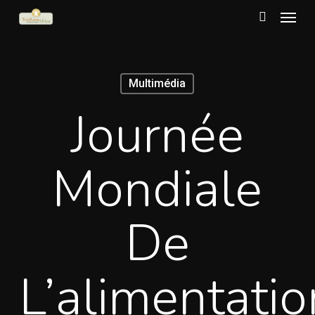
Menu
Skip
to
search
main
content
Multimédia
Journée
Mondiale
De
L’alimentatio