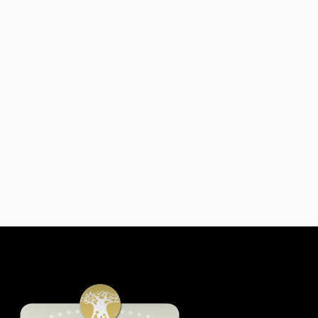
De La Pauvreté À La Prospérité :
Comment Esther David A
Reconstruit Sa Vie Grâce À La
Subvention Women Fishmonger
Grant