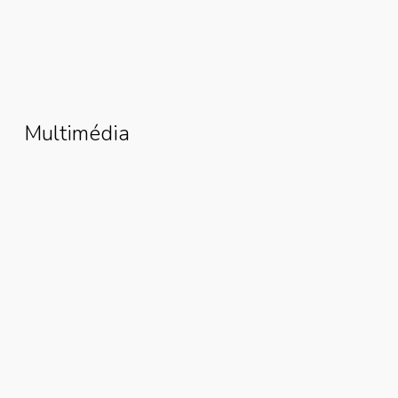
Comment Esther David A
Reconstruit Sa Vie Grâce À La
Subvention Women Fishmonger
Grant
Multimédia
Rejoignez-Nous : Refaçonner
L’initiative YenKasa Afrique