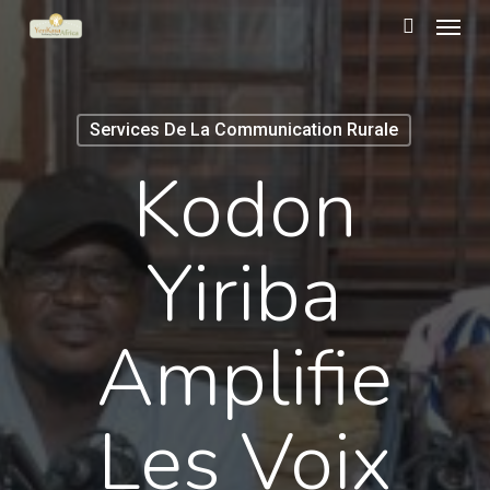
Menu
Skip
to
search
main
content
Services De La Communication Rurale
Kodon
Yiriba
Amplifie
Les Voix