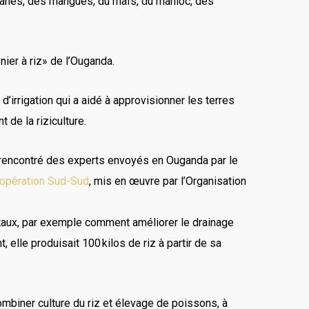
bananes, des mangues, du maïs, du manioc, des
nier à riz» de l’Ouganda.
’irrigation qui a aidé à approvisionner les terres
 de la riziculture.
 a rencontré des experts envoyés en Ouganda par le
oopération Sud-Sud
, mis en œuvre par l’Organisation
ntaux, par exemple comment améliorer le drainage
 elle produisait 100 kilos de riz à partir de sa
ombiner culture du riz et élevage de poissons, à