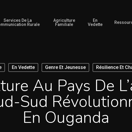
Services De La
Agriculture
En
Ressour
mmunication Rurale
Familiale
Vedette
e
En Vedette
Genre Et Jeunesse
Résilience Et C
ulture Au Pays De L
d-Sud Révolutionn
En Ouganda