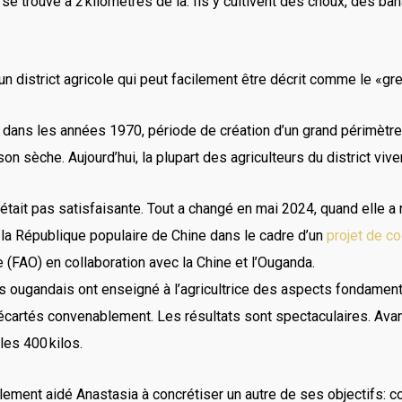
ui se trouve à 2 kilomètres de là. Ils y cultivent des choux, des 
un district agricole qui peut facilement être décrit comme le «gre
e dans les années 1970, période de création d’un grand périmètre d
sèche. Aujourd’hui, la plupart des agriculteurs du district vivent
’était pas satisfaisante. Tout a changé en mai 2024, quand elle
e la République populaire de Chine dans le cadre d’un
projet de c
e (FAO) en collaboration avec la Chine et l’Ouganda.
es ougandais ont enseigné à l’agricultrice des aspects fondame
 écartés convenablement. Les résultats sont spectaculaires. Avant,
les 400 kilos.
galement aidé Anastasia à concrétiser un autre de ses objectifs: c