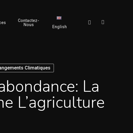
Contactez-
search
Facebook
ces
Nous
English
hangements Climatiques
’abondance: La
e L’agriculture