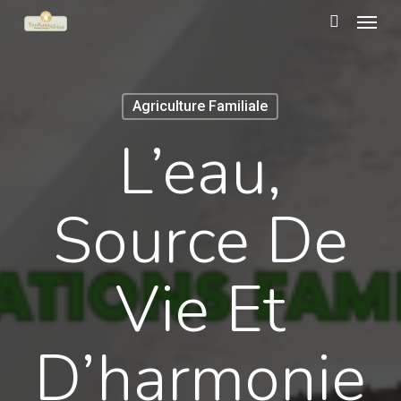
Menu
Skip
to
search
main
content
Agriculture Familiale
L’eau,
Source De
Vie Et
D’harmonie