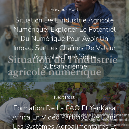
Previous Post
Situation De L’industrie Agricole
Numérique: Exploiter Le Potentiel
Du Numérique Pour Avoir Un
Impact Sur Les Chaînes De Valeur
Agricoles En Afrique
Subsaharienne
Next Post
Formation De La FAO Et YenKasa
Africa En Vidéo Participative Dans
Les Systèmes Agroalimentaires Et