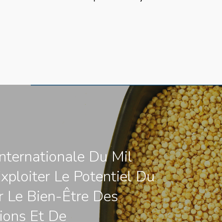
nternationale Du Mil
xploiter Le Potentiel Du
r Le Bien-Être Des
ions Et De