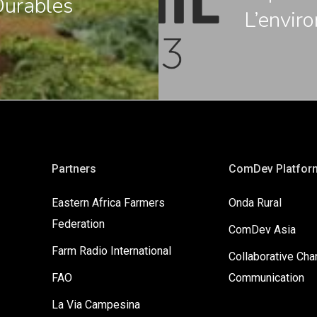
urables
L’envir
Partners
ComDev Platfor
Eastern Africa Farmers
Onda Rural
Federation
ComDev Asia
Farm Radio International
Collaborative Ch
FAO
Communication
La Via Campesina