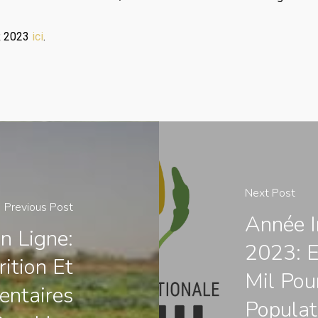
CR 2023
ici
.
Next Post
Previous Post
Année I
n Ligne:
2023: E
ition Et
Mil Pou
entaires
Populat