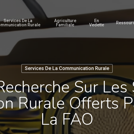
Services De La
Agriculture
En
Ressour
mmunication Rurale
Familiale
Vedette
Services De La Communication Rurale
Recherche Sur Les
n Rurale Offerts P
La FAO