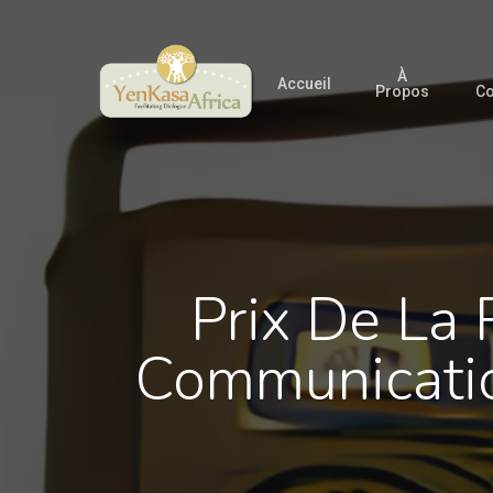
Skip
to
À
main
Accueil
Propos
Co
content
Prix De La 
Communicatio