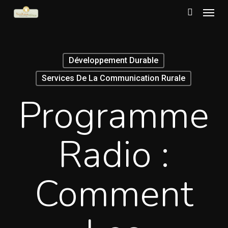
Menu
Skip
to
search
main
content
Développement Durable
Services De La Communication Rurale
Programme
Radio :
Comment