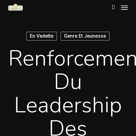
Menu
Skip
to
search
main
content
En Vedette
Genre Et Jeunesse
Renforcemen
Du
Leadership
Des