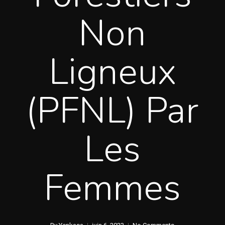
Non
Ligneux
(PFNL) Par
Les
Femmes