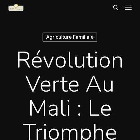
Menu
Skip
to
search
main
content
Agriculture Familiale
Révolution
Verte Au
Mali : Le
Triomphe