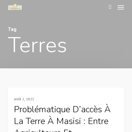
Menu
Skip
to
search
main
Tag
content
Terres
Problématique
Agriculture Familiale
août 2, 2022
d’accès
Problématique D’accès À
à
La Terre À Masisi : Entre
la
terre