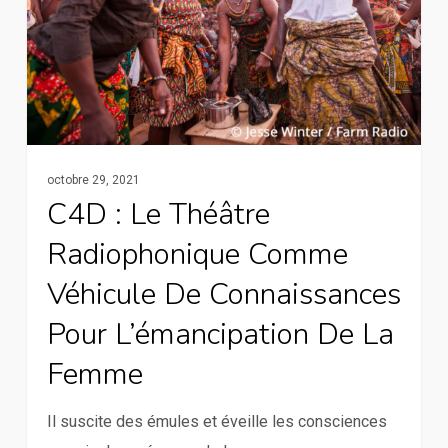
comme
véhicule
de
connaissances
pour
l’émancipation
octobre 29, 2021
de
C4D : Le Théâtre
la
Radiophonique Comme
femme
Véhicule De Connaissances
Pour L’émancipation De La
Femme
Il suscite des émules et éveille les consciences