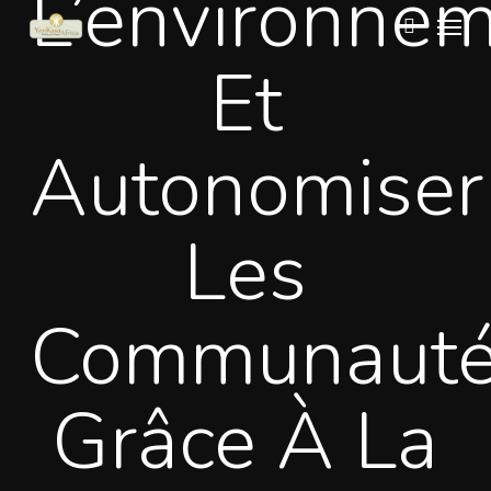
L’environne
Menu
Skip
to
search
Et
main
content
Autonomiser
Les
Communaut
Grâce À La