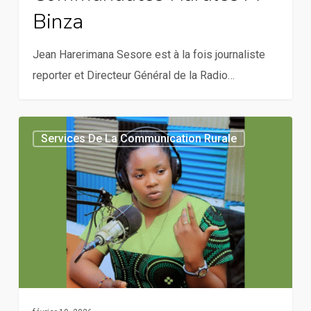
une
Binza
voix
aux
Jean Harerimana Sesore est à la fois journaliste
communautés
reporter et Directeur Général de la Radio…
rurales
à
Binza
Donner
Services De La Communication Rurale
vie
à
l’agriculture
durable
:
le
travail
de