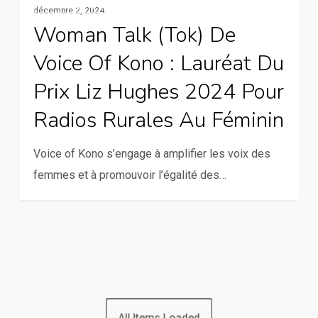
Services De La Communication Rurale
décembre 2, 2024
Talk
Woman Talk (Tok) De
(Tok)
Voice Of Kono : Lauréat Du
de
Voice
Prix Liz Hughes 2024 Pour
of
Radios Rurales Au Féminin
Kono
:
Voice of Kono s’engage à amplifier les voix des
Lauréat
femmes et à promouvoir l’égalité des…
du
Prix
Liz
Hughes
2024
pour
All Items Loaded
Radios