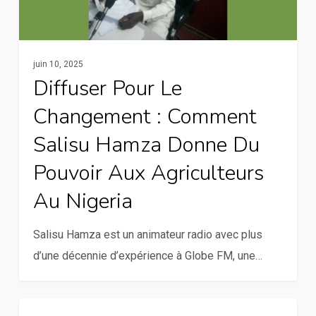
Salisu
Hamza
donne
du
juin 10, 2025
Diffuser Pour Le
pouvoir
aux
Changement : Comment
agriculteurs
Salisu Hamza Donne Du
au
Pouvoir Aux Agriculteurs
Nigeria
Au Nigeria
Salisu Hamza est un animateur radio avec plus
d’une décennie d’expérience à Globe FM, une…
Woman