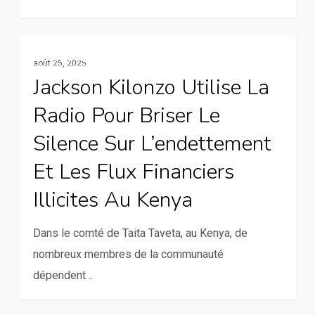
au
climat
Jackson
Services De La Communication Rurale
en
août 25, 2025
Kilonzo
Ouganda
Jackson Kilonzo Utilise La
utilise
Radio Pour Briser Le
la
radio
Silence Sur L’endettement
pour
Et Les Flux Financiers
briser
Illicites Au Kenya
le
silence
Dans le comté de Taita Taveta, au Kenya, de
sur
nombreux membres de la communauté
l’endettement
dépendent…
et
les