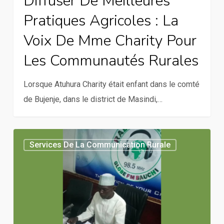
Diffuser De Meilleures
meilleures
changement
Pratiques Agricoles : La
pratiques
social
agricoles
Voix De Mme Charity Pour
:
Les Communautés Rurales
la
voix
Lorsque Atuhura Charity était enfant dans le comté
de
de Bujenje, dans le district de Masindi,…
Mme
Charity
pour
Diffuser
Services De La Communication Rurale
les
pour
communautés
le
rurales
changement
:
comment