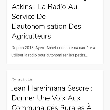
du
Atkins : La Radio Au
prix
Service De
George
L’autonomisation Des
Atkins
:
Agriculteurs
La
radio
Depuis 2018, Ayero Annet consacre sa carrière à
au
utiliser la radio pour autonomiser les petits…
service
de
Jean
l’autonomisation
Services De La Communication Rurale
février 23, 2026
Harerimana
des
Jean Harerimana Sesore :
Sesore
agriculteurs
Donner Une Voix Aux
:
Donner
Communautés Rurales À