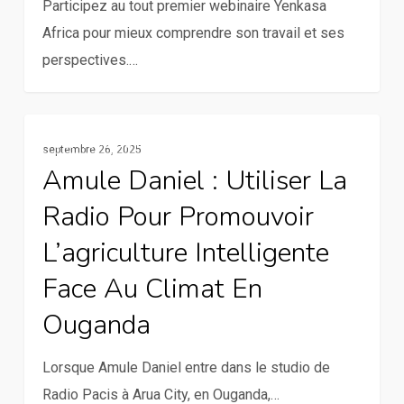
Participez au tout premier webinaire Yenkasa
Africa
Africa pour mieux comprendre son travail et ses
!
perspectives.…
Amule
Services De La Communication Rurale
septembre 26, 2025
Daniel
Amule Daniel : Utiliser La
:
Radio Pour Promouvoir
Utiliser
la
L’agriculture Intelligente
radio
Face Au Climat En
pour
Ouganda
promouvoir
l’agriculture
Lorsque Amule Daniel entre dans le studio de
intelligente
Radio Pacis à Arua City, en Ouganda,…
face