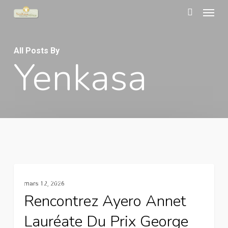
Menu
Skip
to
search
main
All Posts By
content
Yenkasa
Rencontrez
Services De La Communication Rurale
mars 12, 2026
Ayero
Rencontrez Ayero Annet
Annet
Lauréate Du Prix George
lauréate