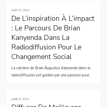
flux
De
Services De La Communication Rurale
financiers
août 13, 2025
l’inspiration
illicites
De L’inspiration À L’impact
à
au
: Le Parcours De Brian
l’impact
Kenya
:
Kanyenda Dans La
le
Radiodiffusion Pour Le
parcours
Changement Social
de
Brian
La carrière de Brian Augustus Kanyenda dans la
Kanyenda
radiodiffusion est guidée par une passion pour…
dans
la
radiodiffusion
Diffuser
Services De La Communication Rurale
pour
juillet 9, 2025
de
le