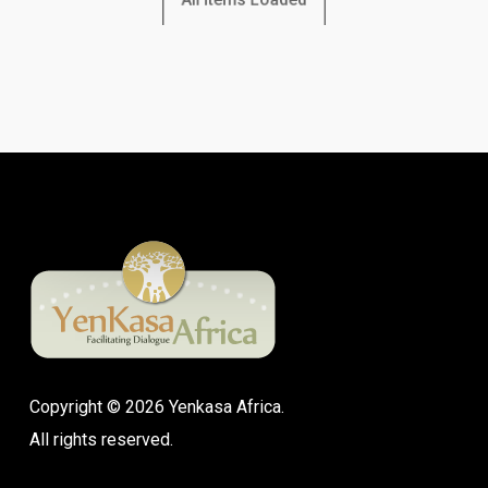
Rurales
au
féminin
Copyright © 2026 Yenkasa Africa.
All rights reserved.