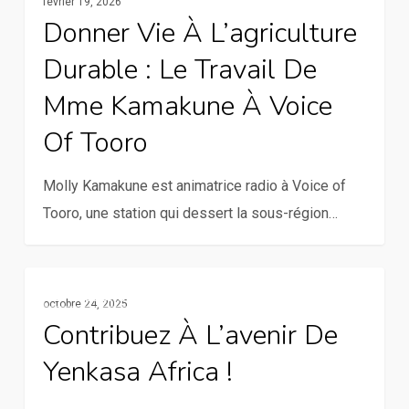
Mme
février 19, 2026
Donner Vie À L’agriculture
Kamakune
à
Durable : Le Travail De
Voice
Mme Kamakune À Voice
of
Of Tooro
Tooro
Molly Kamakune est animatrice radio à Voice of
Tooro, une station qui dessert la sous-région…
Contribuez
En Vedette
octobre 24, 2025
à
Contribuez À L’avenir De
l’avenir
Yenkasa Africa !
de
Yenkasa