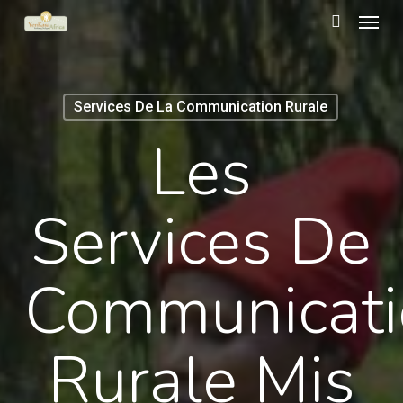
Menu
Skip
to
search
main
content
Services De La Communication Rurale
Les
Services De
Communicati
Rurale Mis