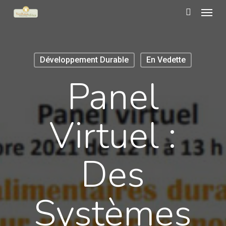
Menu
Skip
to
search
main
content
Développement Durable
En Vedette
Panel
Virtuel :
Des
Systèmes