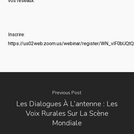
vos réseaux.
Inscrire:
https://us02web.zoom.us/webinar/register/WN_vlF0bUQt
Previous Post
Les Dialogues À L’antenne : Les
Voix Rurales Sur La Scène
Mondiale