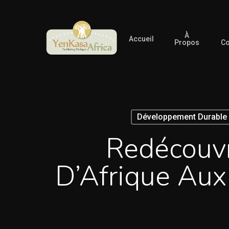
Skip
to
À
main
Accueil
Propos
Co
content
Développement Durable
Redécouvr
D’Afrique Aux