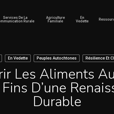
Services De La
Agriculture
En
Ressour
mmunication Rurale
Familiale
Vedette
En Vedette
Peuples Autochtones
Résilience Et 
ir Les Aliments A
 Fins D’une Renais
Durable