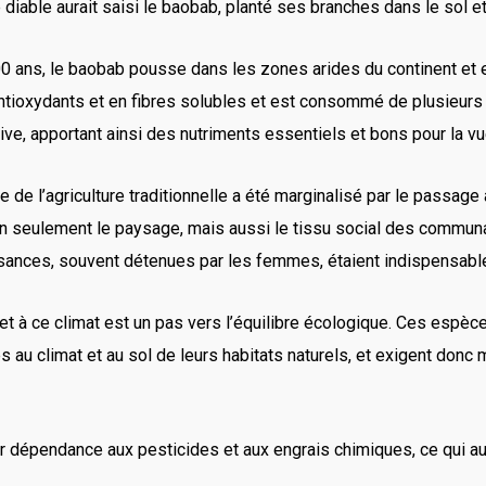
diable aurait saisi le baobab, planté ses branches dans le sol e
 000 ans, le baobab pousse dans les zones arides du continent et
en antioxydants et en fibres solubles et est consommé de plusieur
itive, apportant ainsi des nutriments essentiels et bons pour la v
 de l’agriculture traditionnelle a été marginalisé par le passag
non seulement le paysage, mais aussi le tissu social des communaut
ssances, souvent détenues par les femmes, étaient indispensable
et à ce climat est un pas vers l’équilibre écologique. Ces espè
 au climat et au sol de leurs habitats naturels, et exigent donc
eur dépendance aux pesticides et aux engrais chimiques, ce qui aur