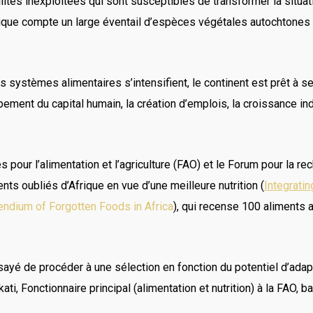
lités inexploitées qui sont susceptibles de transformer la situ
frique compte un large éventail d’espèces végétales autochtones q
systèmes alimentaires s’intensifient, le continent est prêt à se 
ment du capital humain, la création d’emplois, la croissance indus
 pour l’alimentation et l’agriculture (FAO) et le Forum pour la r
nts oubliés d’Afrique en vue d’une meilleure nutrition (
Integratin
ndium of Forgotten Foods in Africa
), qui recense 100 aliments
ayé de procéder à une sélection en fonction du potentiel d’adap
ti, Fonctionnaire principal (alimentation et nutrition) à la FAO, 