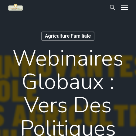
Menu
Skip
to
search
main
content
Agriculture Familiale
Webinaires
Globaux :
Vers Des
Politiques