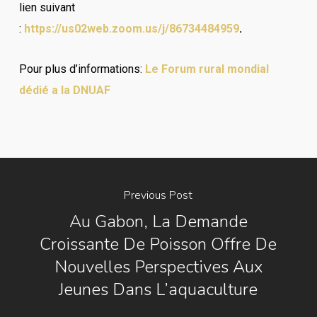
lien suivant
:
https://us02web.zoom.us/j/86734484959
.
Pour plus d’informations:
Le Forum rural mondial
dédié a la DNUAF
Previous Post
Au Gabon, La Demande
Croissante De Poisson Offre De
Nouvelles Perspectives Aux
Jeunes Dans L’aquaculture