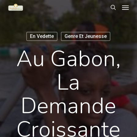
Menu
Skip
to
search
main
content
En Vedette
Genre Et Jeunesse
Au Gabon,
La
Demande
Croissante