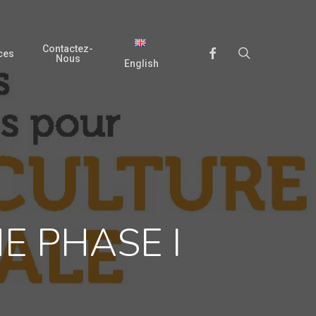
Contactez-
search
Facebook
ces
Nous
English
E PHASE I