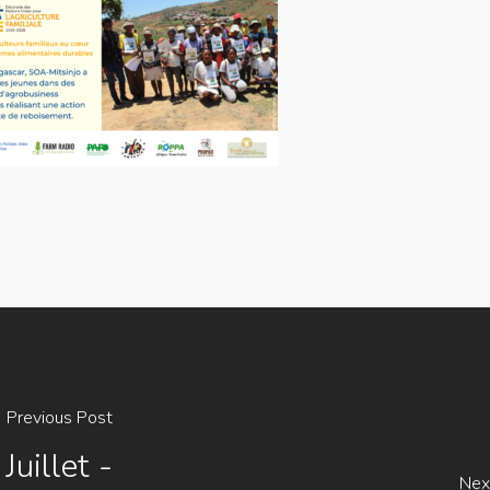
Previous Post
uillet -
Nex