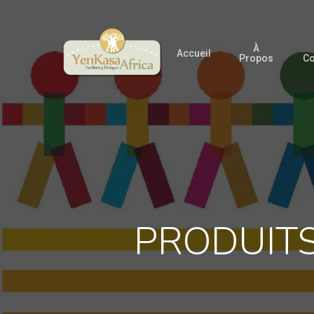
Skip
to
À
main
Accueil
Propos
Co
content
PRODUITS