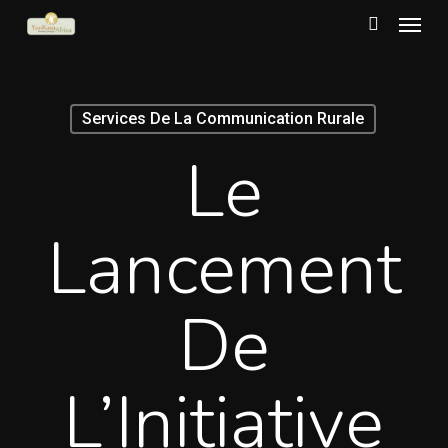
Menu
Skip
to
search
main
content
Services De La Communication Rurale
Le
Lancement
De
L’Initiative