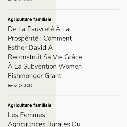
Youth
se
International
forme
Training
De
Agriculture familiale
au
Institute
De La Pauvreté À La
la
Youth
pour
pauvreté
Prospérité : Comment
International
lutter
De
à
Esther David A
Training
contre
la
la
Reconstruit Sa Vie Grâce
Institute
l’insécurité
pauvreté
prospérité
pour
À La Subvention Women
alimentaire
à
:
lutter
Fishmonger Grant
la
comment
contre
février 24, 2026
prospérité
Esther
l’insécurité
:
David
alimentaire
comment
a
Les
Agriculture familiale
Esther
reconstruit
Les Femmes
femmes
David
sa
agricultrices
Agricultrices Rurales Du