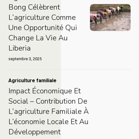
a
vie
rurales
Bong Célèbrent
Les
reconstruit
grâce
du
L’agriculture Comme
femmes
sa
à
Bong
Une Opportunité Qui
agricultrices
vie
la
célèbrent
Change La Vie Au
rurales
grâce
subvention
l’agriculture
du
Liberia
à
Women
comme
Bong
la
Fishmonger
septembre 3, 2025
une
célèbrent
subvention
Grant
opportunité
l’agriculture
Women
qui
Impact
Agriculture familiale
comme
Fishmonger
change
Impact Économique Et
économique
une
Grant
la
et
Social – Contribution De
opportunité
vie
Impact
social
L’agriculture Familiale À
qui
au
économique
–
L’économie Locale Et Au
change
Liberia
et
Contribution
la
Développement
social
de
vie