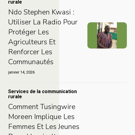
rurale
Kamakune
Stephen
de
Ndo Stephen Kwasi :
à
Kwasi
Mme
Utiliser La Radio Pour
Voice
:
Ndo
Kamakune
Protéger Les
of
utiliser
Stephen
à
Agriculteurs Et
Tooro
la
Kwasi
Voice
Renforcer Les
radio
:
of
Communautés
pour
utiliser
Tooro
protéger
la
janvier 14, 2026
les
radio
agriculteurs
pour
Services de la communication
Comment
rurale
et
protéger
Tusingwire
Comment Tusingwire
renforcer
les
Comment
Moreen
Moreen Implique Les
les
agriculteurs
Tusingwire
implique
Femmes Et Les Jeunes
communautés
et
Moreen
les
renforcer