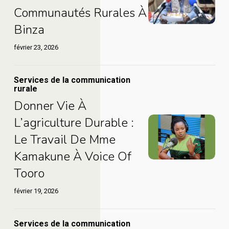
Harerimana
:
Communautés Rurales À
Sesore
Donner
Binza
:
une
Donner
voix
février 23, 2026
une
aux
voix
communautés
Services de la communication
Donner
rurale
aux
rurales
vie
Donner Vie À
communautés
à
à
L’agriculture Durable :
Donner
rurales
Binza
l’agriculture
Le Travail De Mme
vie
à
durable
à
Kamakune À Voice Of
Binza
:
l’agriculture
Tooro
le
durable
travail
février 19, 2026
:
de
le
Mme
Services de la communication
Ndo
travail