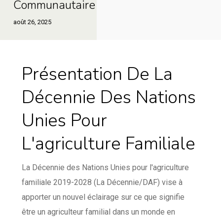
Communautaire
–
l’agriculture
au
août 26, 2025
Contribution
familiale
Liberia
de
à
l’agriculture
l’économie
Présentation De La
familiale
locale
à
et
Décennie Des Nations
l’économie
au
locale
Unies Pour
développement
et
communautaire
L'agriculture Familiale
au
développement
La Décennie des Nations Unies pour l'agriculture
communautaire
familiale 2019-2028 (La Décennie/DAF) vise à
apporter un nouvel éclairage sur ce que signifie
être un agriculteur familial dans un monde en