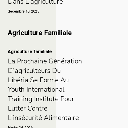
Dans L’agriculture
implique
femmes
les
les
et
décembre 10, 2025
communautés
femmes
les
et
jeunes
Agriculture Familiale
les
dans
jeunes
l’agriculture
La
Agriculture familiale
dans
La Prochaine Génération
prochaine
l’agriculture
génération
D’agriculteurs Du
d’agriculteurs
Libéria Se Forme Au
La
du
Youth International
prochaine
Libéria
Training Institute Pour
génération
se
Lutter Contre
d’agriculteurs
forme
du
L’insécurité Alimentaire
au
Libéria
février 24, 2026