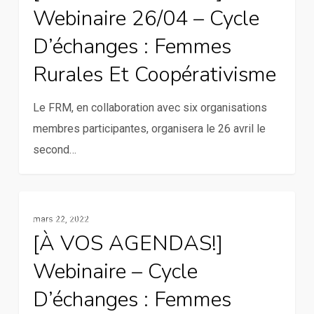
Webinaire 26/04 – Cycle
Webinaire
Elgon
26/04
et
D’échanges : Femmes
–
du
Rurales Et Coopérativisme
Cycle
comté
d’échanges
de
Le FRM, en collaboration avec six organisations
:
Meru,
membres participantes, organisera le 26 avril le
femmes
au
second…
rurales
Kenya
et
coopérativisme
[À
Agriculture Familiale
mars 22, 2022
VOS
[À VOS AGENDAS!]
AGENDAS!]
Webinaire – Cycle
Webinaire
–
D’échanges : Femmes
Cycle