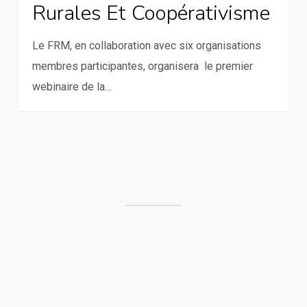
Rurales Et Coopérativisme
d’échanges
:
Le FRM, en collaboration avec six organisations
femmes
membres participantes, organisera le premier
rurales
webinaire de la…
et
coopérativisme