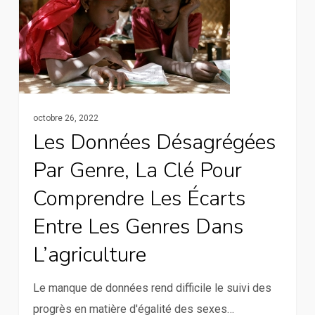
désagrégées
par
genre,
la
clé
pour
octobre 26, 2022
comprendre
Les Données Désagrégées
les
Par Genre, La Clé Pour
écarts
Comprendre Les Écarts
entre
les
Entre Les Genres Dans
genres
L’agriculture
dans
l’agriculture
Le manque de données rend difficile le suivi des
progrès en matière d'égalité des sexes…