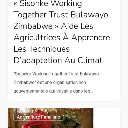
« Sisonke Working
techniques
Together Trust Bulawayo
d’adaptation
Zimbabwe » Aide Les
au
climat
Agricultrices À Apprendre
Les Techniques
D’adaptation Au Climat
"Sisonke Working Together Trust Bulawayo
Zimbabwe" est une organisation non
gouvernementale qui travaille dans les…
Les
Agriculture Familiale
données