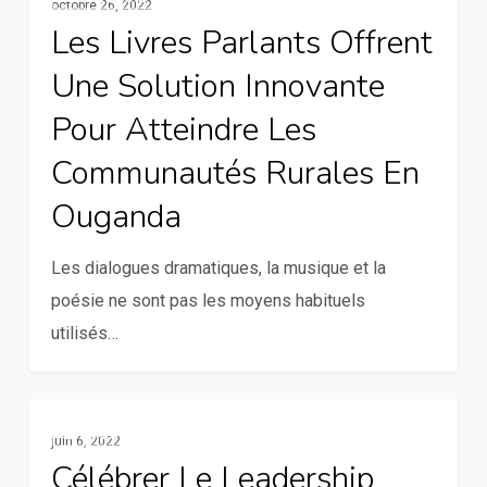
octobre 26, 2022
livres
Les Livres Parlants Offrent
parlants
Une Solution Innovante
offrent
une
Pour Atteindre Les
solution
Communautés Rurales En
innovante
Ouganda
pour
atteindre
Les dialogues dramatiques, la musique et la
les
poésie ne sont pas les moyens habituels
communautés
utilisés…
rurales
en
Ouganda
Célébrer
En Vedette
juin 6, 2022
le
Célébrer Le Leadership
leadership