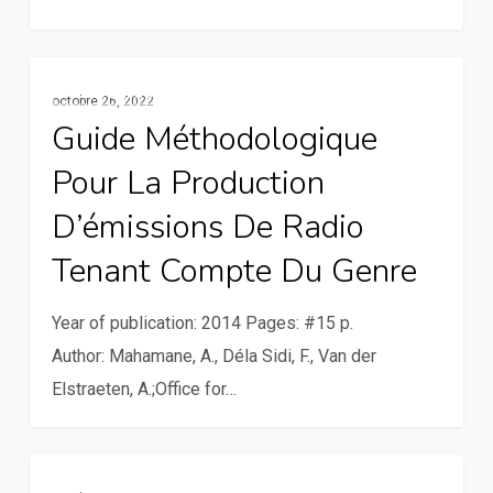
Guide
Ressources
octobre 26, 2022
méthodologique
Guide Méthodologique
pour
Pour La Production
la
production
D’émissions De Radio
d’émissions
Tenant Compte Du Genre
de
radio
Year of publication: 2014 Pages: #15 p.
tenant
Author: Mahamane, A., Déla Sidi, F., Van der
compte
Elstraeten, A.;Office for…
du
genre
Les
Services De La Communication Rurale