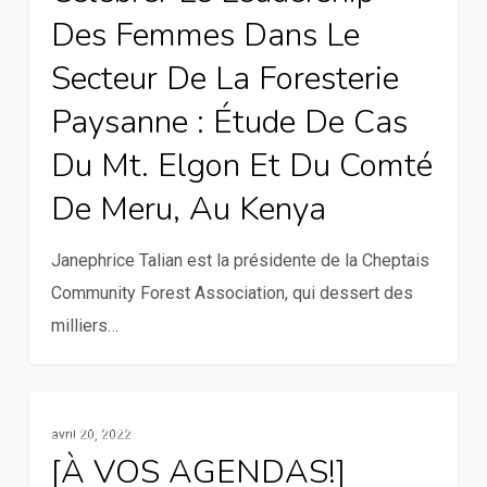
Des Femmes Dans Le
des
femmes
Secteur De La Foresterie
dans
Paysanne : Étude De Cas
le
Du Mt. Elgon Et Du Comté
secteur
de
De Meru, Au Kenya
la
foresterie
Janephrice Talian est la présidente de la Cheptais
paysanne
Community Forest Association, qui dessert des
:
milliers…
Étude
de
[À
cas
Genre Et Jeunesse
avril 20, 2022
VOS
du
[À VOS AGENDAS!]
AGENDAS!]
Mt.