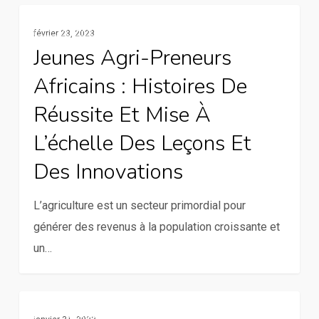
Jeunes
Ressources
février 23, 2023
agri-
Jeunes Agri-Preneurs
preneurs
Africains : Histoires De
Africains
:
Réussite Et Mise À
Histoires
L’échelle Des Leçons Et
de
Des Innovations
réussite
et
L’agriculture est un secteur primordial pour
mise
générer des revenus à la population croissante et
à
un…
l’échelle
des
leçons
De
En Vedette
et