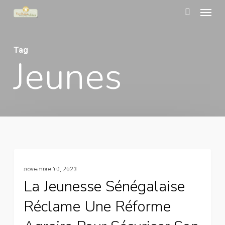
Menu
Skip
to
search
main
Tag
content
Jeunes
La
Agriculture Familiale
novembre 10, 2023
jeunesse
La Jeunesse Sénégalaise
sénégalaise
Réclame Une Réforme
réclame
une