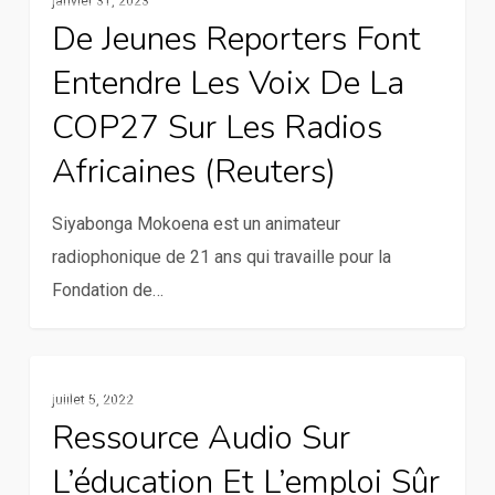
janvier 31, 2023
jeunes
des
De Jeunes Reporters Font
reporters
innovations
Entendre Les Voix De La
font
entendre
COP27 Sur Les Radios
les
Africaines (Reuters)
voix
de
Siyabonga Mokoena est un animateur
la
radiophonique de 21 ans qui travaille pour la
COP27
Fondation de…
sur
les
radios
Ressource
Multimédia
africaines
juillet 5, 2022
audio
Ressource Audio Sur
(Reuters)
sur
L’éducation Et L’emploi Sûr
l’éducation