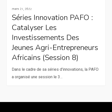
Séries
Multimédia
mars 21, 2022
Innovation
Séries Innovation PAFO :
PAFO
Catalyser Les
:
Catalyser
Investissements Des
les
Jeunes Agri-Entrepreneurs
investissements
Africains (session 8)
des
jeunes
Dans le cadre de sa séries d'innovations, la PAFO
agri-
a organisé une session le 3…
entrepreneurs
africains
(session
8)