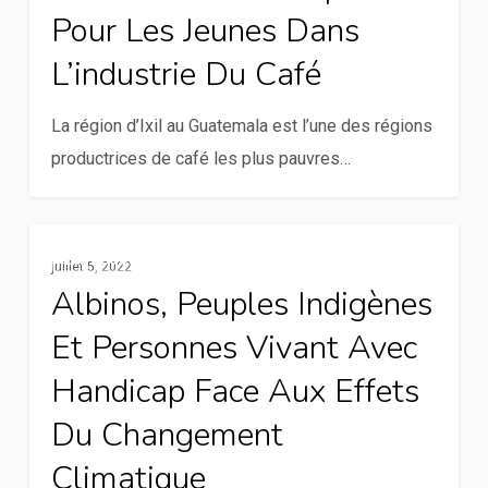
et
Pour Les Jeunes Dans
l’emploi
L’industrie Du Café
sûr
pour
La région d’Ixil au Guatemala est l’une des régions
les
productrices de café les plus pauvres…
jeunes
dans
l’industrie
Albinos,
En Vedette
du
juillet 5, 2022
peuples
Albinos, Peuples Indigènes
café
indigènes
Et Personnes Vivant Avec
et
personnes
Handicap Face Aux Effets
vivant
Du Changement
avec
Climatique
handicap