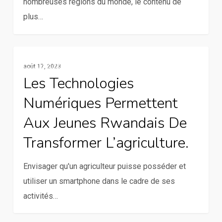
nombreuses régions du monde, le contenu de
la
plus…
radiodiffusion
Les
Services De La Communication Rurale
août 17, 2023
technologies
Les Technologies
numériques
Numériques Permettent
permettent
aux
Aux Jeunes Rwandais De
jeunes
Transformer L’agriculture.
Rwandais
de
Envisager qu'un agriculteur puisse posséder et
transformer
utiliser un smartphone dans le cadre de ses
l’agriculture.
activités…