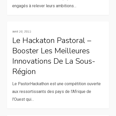
engagés à relever leurs ambitions…
objectifs
de
développement
Le
Communication Et TIC
durable
avril 20, 2022
Hackaton
Le Hackaton Pastoral –
pastoral
Booster Les Meilleures
–
Booster
Innovations De La Sous-
les
Région
meilleures
innovations
Le PastorHackathon est une compétition ouverte
de
aux ressortissants des pays de l'Afrique de
la
l'Ouest qui…
sous-
région