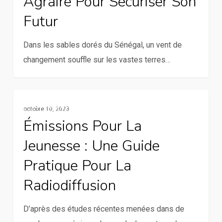
Agraire Pour Sécuriser Son
réforme
Futur
agraire
pour
Dans les sables dorés du Sénégal, un vent de
sécuriser
changement souffle sur les vastes terres…
son
futur
Émissions
Ressources
octobre 10, 2023
pour
Émissions Pour La
la
Jeunesse : Une Guide
jeunesse
:
Pratique Pour La
Une
Radiodiffusion
guide
pratique
D’après des études récentes menées dans de
pour