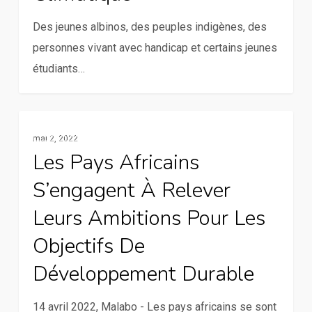
face
Des jeunes albinos, des peuples indigènes, des
aux
personnes vivant avec handicap et certains jeunes
effets
étudiants…
du
changement
climatique
Les
Résilience Et Changements Climatiques
mai 2, 2022
pays
Les Pays Africains
africains
S’engagent À Relever
s’engagent
à
Leurs Ambitions Pour Les
relever
Objectifs De
leurs
Développement Durable
ambitions
pour
14 avril 2022, Malabo - Les pays africains se sont
les