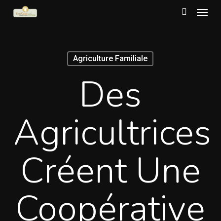
Menu
Skip
to
search
main
content
Agriculture Familiale
Des
Agricultrices
Créent Une
Coopérative