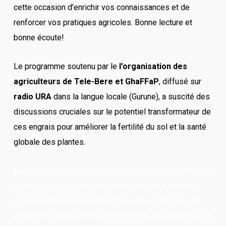
cette occasion d’enrichir vos connaissances et de
renforcer vos pratiques agricoles. Bonne lecture et
bonne écoute!
Le programme soutenu par le
l’organisation des
agriculteurs de Tele-Bere et GhaFFaP
, diffusé sur
radio URA
dans la langue locale (Gurune), a suscité des
discussions cruciales sur le potentiel transformateur de
ces engrais pour améliorer la fertilité du sol et la santé
globale des plantes.
Les engrais microbiens jouent un rôle significatif dans la
fixation de l’azote et la décomposition de nutriments
essentiels tels que le phosphore et le potassium. Ils
contribuent à augmenter la productivité des plantes et la