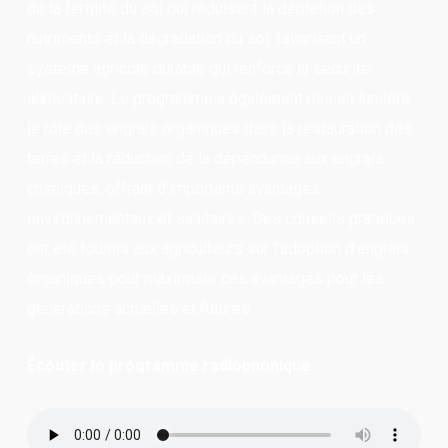
de la fertilité du sol qui réduisent la déplétion des
nutriments et la dégradation du sol, favorisant un
système agricole durable qui renforce la sécurité
alimentaire. Le programme a également mis en lumière
le rôle des engrais organiques dans la restauration des
terres et la réduction de la dépendance aux engrais
chimiques, offrant d’importants avantages
environnementaux et sanitaires. Des conseils pratiques
ont été fournis aux agriculteurs sur l’adoption d’engrais
organiques pour maximiser ces avantages pour les
générations actuelles et futures.
Écouter le programme radiophonique