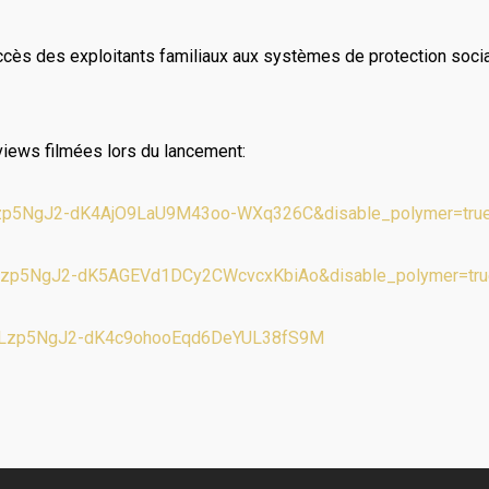
l’accès des exploitants familiaux aux systèmes de protection socia
rviews filmées lors du lancement:
=PLzp5NgJ2-dK4AjO9LaU9M43oo-WXq326C&disable_polymer=tru
t=PLzp5NgJ2-dK5AGEVd1DCy2CWcvcxKbiAo&disable_polymer=tru
st=PLzp5NgJ2-dK4c9ohooEqd6DeYUL38fS9M