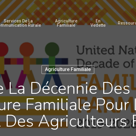
Services De La
Agriculture
En
Ressour
mmunication Rurale
Familiale
Vedette
Agriculture Familiale
 La Décennie Des 
ture Familiale Pour 
l Des Agriculteurs 