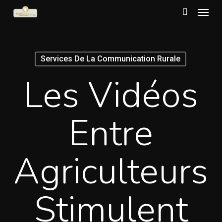
Menu
Skip
to
search
main
content
Services De La Communication Rurale
Les Vidéos
Entre
Agriculteurs
Stimulent