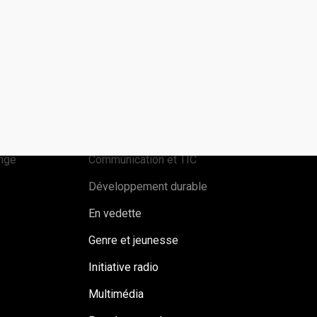
ms
Categories
Agriculture familiale
Associations des producteurs
ange
Communication et TIC
Développement durable
En vedette
Genre et jeunesse
Initiative radio
Multimédia