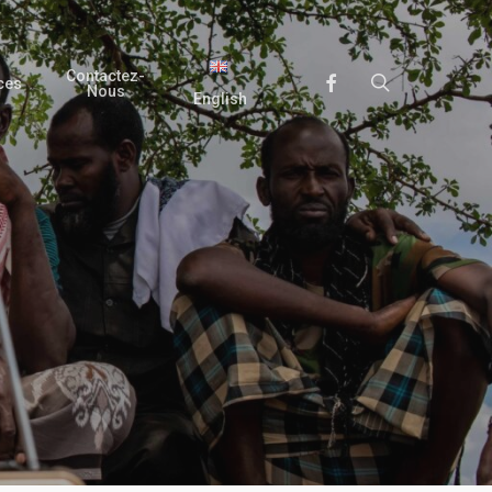
Contactez-
search
Facebook
ces
Nous
English