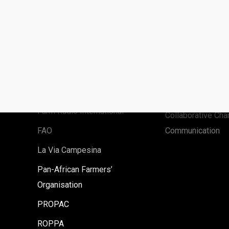
Partners
ComDev Platfor
Eastern Africa Farmers
Onda Rural
Federation
ComDev Asia
Farm Radio International
Collaborative Ch
FAO
Communication
La Via Campesina
Pan-African Farmers’
Organisation
PROPAC
ROPPA