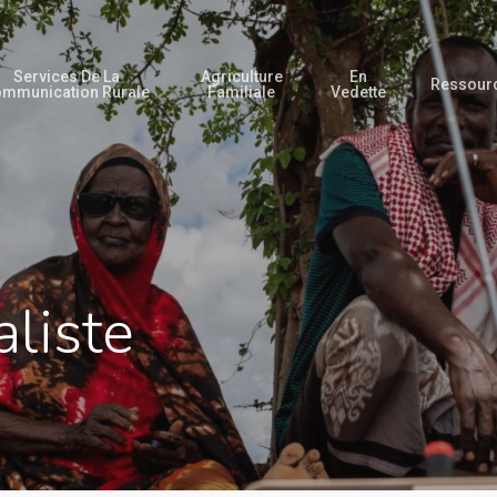
Services De La
Agriculture
En
Ressour
mmunication Rurale
Familiale
Vedette
liste