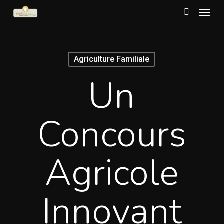
Menu
Skip
to
search
main
content
Agriculture Familiale
Un
Concours
Agricole
Innovant