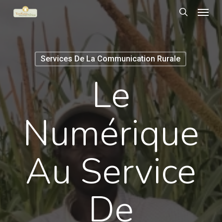
Menu
Skip
to
search
main
content
Services De La Communication Rurale
Le
Numérique
Au Service
De