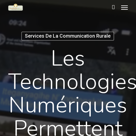
Menu
Skip
to
search
main
content
Services De La Communication Rurale
Les
Technologie
Numériques
Permettent