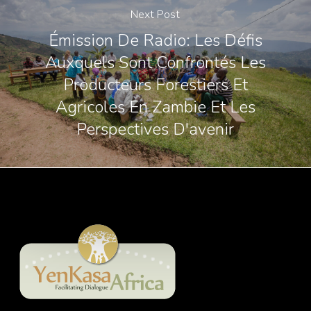
Next Post
Émission De Radio: Les Défis
Auxquels Sont Confrontés Les
Producteurs Forestiers Et
Agricoles En Zambie Et Les
Perspectives D'avenir