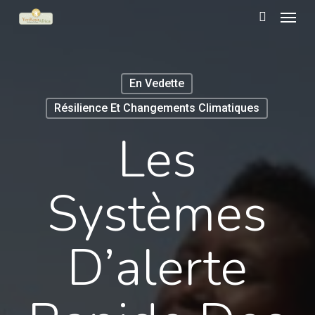
Menu
Skip
to
search
main
content
En Vedette
Résilience Et Changements Climatiques
Les
Systèmes
D’alerte